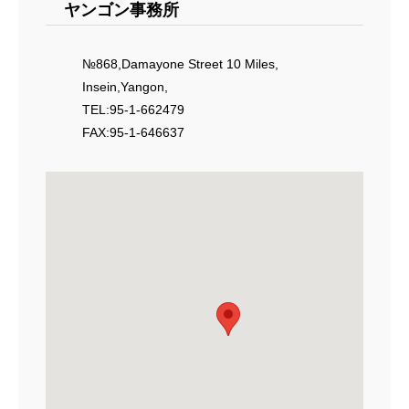
ヤンゴン事務所
№868,Damayone Street 10 Miles,
Insein,Yangon,
TEL:95-1-662479
FAX:95-1-646637